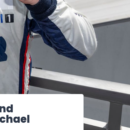
und
ichael