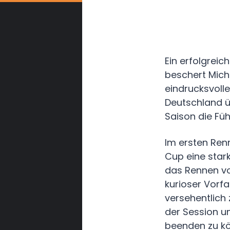
Ein erfolgrei
beschert Mich
eindrucksvoll
Deutschland ü
Saison die Füh
Im ersten Ren
Cup eine star
das Rennen vo
kurioser Vorfa
versehentlich 
der Session u
beenden zu k