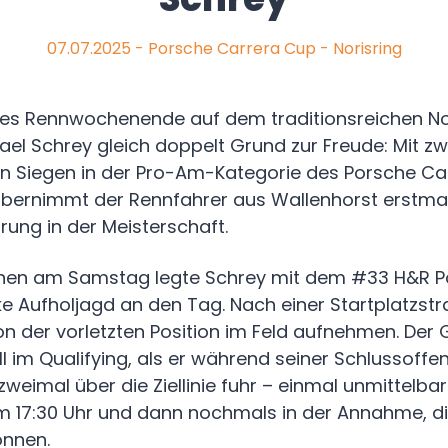
07.07.2025 - Porsche Carrera Cup - Norisring
ches Rennwochenende auf dem traditionsreichen No
ael Schrey gleich doppelt Grund zur Freude: Mit zw
en Siegen in der Pro-Am-Kategorie des Porsche C
bernimmt der Rennfahrer aus Wallenhorst erstmals
rung in der Meisterschaft.
nen am Samstag legte Schrey mit dem #33 H&R P
ke Aufholjagd an den Tag. Nach einer Startplatzst
n der vorletzten Position im Feld aufnehmen. Der G
ll im Qualifying, als er während seiner Schlussoffe
zweimal über die Ziellinie fuhr – einmal unmittelba
m 17:30 Uhr und dann nochmals in der Annahme, d
önnen.