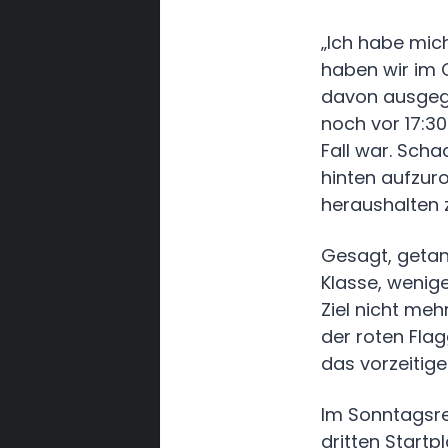
„Ich habe mic
haben wir im C
davon ausgega
noch vor 17:30
Fall war. Scha
hinten aufzur
heraushalten 
Gesagt, getan
Klasse, wenig
Ziel nicht me
der roten Fla
das vorzeitige
Im Sonntagsre
dritten Startp