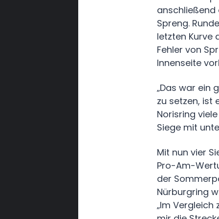
anschließend 
Spreng. Runde
letzten Kurve 
Fehler von Spr
Innenseite vor
„Das war ein 
zu setzen, ist
Norisring viel
Siege mit unte
Mit nun vier 
Pro-Am-Wertu
der Sommerpa
Nürburgring we
„Im Vergleich
mir die Streck