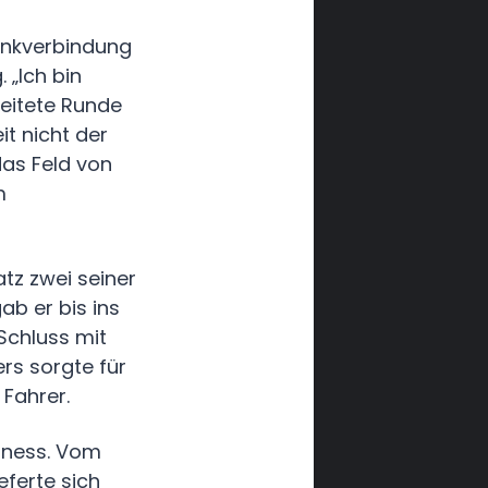
unkverbindung
 „Ich bin
zeitete Runde
it nicht der
das Feld von
m
tz zwei seiner
ab er bis ins
Schluss mit
rs sorgte für
 Fahrer.
rness. Vom
eferte sich