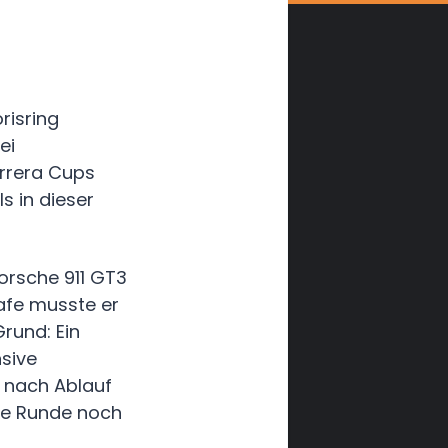
risring
ei
arrera Cups
 in dieser
orsche 911 GT3
rafe musste er
rund: Ein
nsive
r nach Ablauf
ie Runde noch