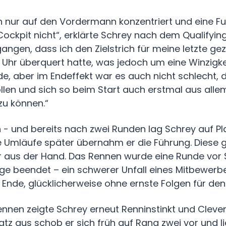
h nur auf den Vordermann konzentriert und eine F
ockpit nicht“, erklärte Schrey nach dem Qualifying.
ngen, dass ich den Zielstrich für meine letzte ge
 Uhr überquert hatte, was jedoch um eine Winzigke
de, aber im Endeffekt war es auch nicht schlecht, 
ollen und sich so beim Start auch erstmal aus alle
zu können.“
 - und bereits nach zwei Runden lag Schrey auf Pla
e Umläufe später übernahm er die Führung. Diese g
hr aus der Hand. Das Rennen wurde eine Runde vor 
gge beendet – ein schwerer Unfall eines Mitbewerbe
 Ende, glücklicherweise ohne ernste Folgen für den
nnen zeigte Schrey erneut Renninstinkt und Cleve
latz aus schob er sich früh auf Rang zwei vor und li