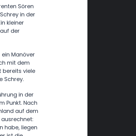
renten Sören
Schrey in der
in kleiner
 auf der
o ein Manöver
 ich mit dem
 bereits viele
e Schrey.
ührung in der
m Punkt. Nach
hland auf dem
l ausrechnet:
n habe, liegen
r ist die