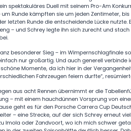
ein spektakuläres Duell mit seinem Pro-Am Konkur
 um Runde kämpften sie um jeden Zentimeter, bis 
der letzten Runde die entscheidende Lücke nutzte. E
eng – und Schrey legte ihn sich zurecht und stach
bei.
ganz besonderer Sieg – im Wimpernschlagfinale s
 einfach nur großartig. Und auch generell verbinde
e schöne Momente, da ich hier in der Vergangenheit
rschiedlichen Fahrzeugen feiern durfte“, resümiert
Siegen aus acht Rennen übernimmt er die Tabellenf
ng – mit einem hauchdünnen Vorsprung von eine
use geht es für den Porsche Carrera Cup Deutsc
iter – eine Strecke, auf der sich Schrey erneut vie
 zu Imola oder Zandvoort, wo ich mich schwer geta
en in der zweiten Saisonhälfte deutlich besser. Dahe