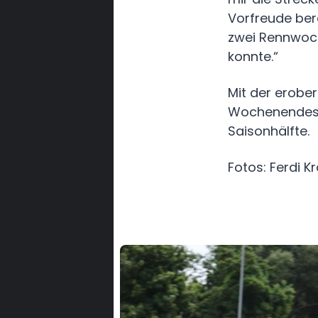
Vorfreude bere
zwei Rennwoc
konnte.“
Mit der erobe
Wochenendes b
Saisonhälfte.
F otos: Ferdi